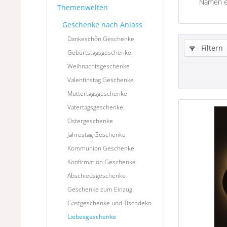
Namen ei
Themenwelten
Geschenke nach Anlass
Dankeschön Geschenke
Filtern
Geburtstagsgeschenke
Weihnachtsgeschenke
Valentinstag Geschenke
Muttertagsgeschenke
Vatertagsgeschenke
Ostergeschenke
Jahrestag Geschenke
Kommunion Geschenke
Konfirmation Geschenke
Abschiedsgeschenke
Geschenke zum Einzug
Gastgeschenke und Tischdeko
Liebesgeschenke