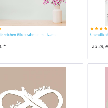
itszeichen Bilderrahmen mit Namen
Unendlichk
€ *
ab 29,9