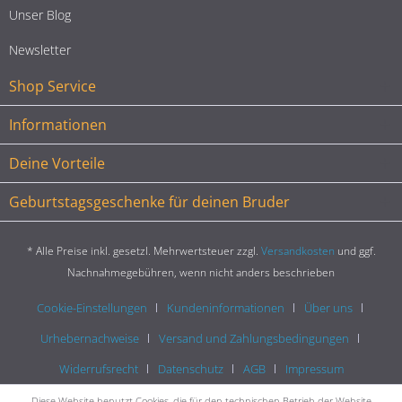
Unser Blog
Newsletter
Shop Service
Informationen
Deine Vorteile
Geburtstagsgeschenke für deinen Bruder
* Alle Preise inkl. gesetzl. Mehrwertsteuer zzgl.
Versandkosten
und ggf.
Nachnahmegebühren, wenn nicht anders beschrieben
Cookie-Einstellungen
Kundeninformationen
Über uns
Urhebernachweise
Versand und Zahlungsbedingungen
Widerrufsrecht
Datenschutz
AGB
Impressum
Diese Website benutzt Cookies, die für den technischen Betrieb der Website