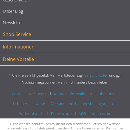
Unser Blog
Newsletter
Shop Service
Informationen
Deine Vorteile
* Alle Preise inkl. gesetzl. Mehrwertsteuer zzgl.
Versandkosten
und ggf.
Nachnahmegebühren, wenn nicht anders beschrieben
Cookie-Einstellungen
Kundeninformationen
Über uns
Urhebernachweise
Versand und Zahlungsbedingungen
Widerrufsrecht
Datenschutz
AGB
Impressum
Diese Website benutzt Cookies, die für den technischen Betrieb der Website
erforderlich sind und stets gesetzt werden. Andere Cookies, die den Komfort bei