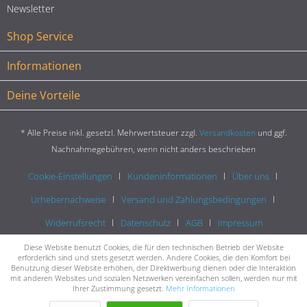
Newsletter
Shop Service
Informationen
Deine Vorteile
* Alle Preise inkl. gesetzl. Mehrwertsteuer zzgl.
Versandkosten
und ggf.
Nachnahmegebühren, wenn nicht anders beschrieben
Cookie-Einstellungen
Kundeninformationen
Über uns
Urhebernachweise
Versand und Zahlungsbedingungen
Widerrufsrecht
Datenschutz
AGB
Impressum
Diese Website benutzt Cookies, die für den technischen Betrieb der Website
erforderlich sind und stets gesetzt werden. Andere Cookies, die den Komfort bei
Benutzung dieser Website erhöhen, der Direktwerbung dienen oder die Interaktion
mit anderen Websites und sozialen Netzwerken vereinfachen sollen, werden nur mit
Ihrer Zustimmung gesetzt.
Mehr Informationen