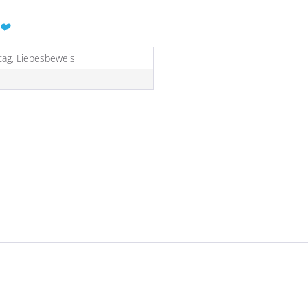
 ❤️
tag, Liebesbeweis