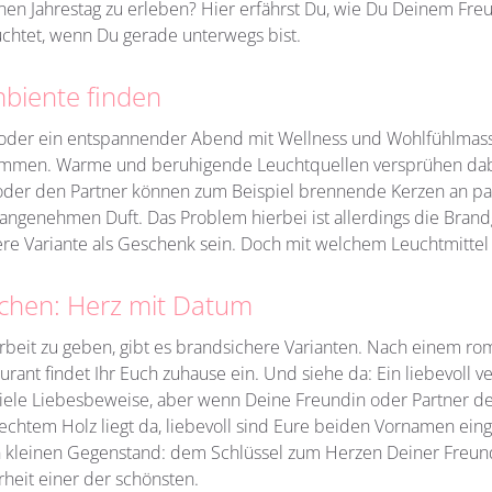
en Jahrestag zu erleben? Hier erfährst Du, wie Du Deinem Fr
uchtet, wenn Du gerade unterwegs bist.
mbiente finden
oll oder ein entspannender Abend mit Wellness und Wohlfühlmas
 kommen. Warme und beruhigende Leuchtquellen versprühen da
oder den Partner können zum Beispiel brennende Kerzen an pas
angenehmen Duft. Das Problem hierbei ist allerdings die Bran
e Variante als Geschenk sein. Doch mit welchem Leuchtmittel tr
chen: Herz mit Datum
rbeit zu geben, gibt es brandsichere Varianten. Nach einem ro
rant findet Ihr Euch zuhause ein. Und siehe da: Ein liebevoll 
viele Liebesbeweise, aber wenn Deine Freundin oder Partner den
echtem Holz liegt da, liebevoll sind Eure beiden Vornamen eing
kleinen Gegenstand: dem Schlüssel zum Herzen Deiner Freun
erheit einer der schönsten.