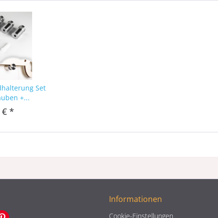
dhalterung Set
auben +...
 € *
Informationen
Cookie-Einstellungen