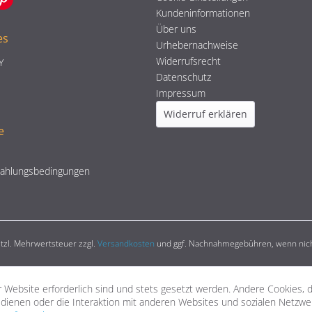
Kundeninformationen
Über uns
es
Urhebernachweise
Widerrufsrecht
Y
Datenschutz
Impressum
Widerruf erklären
e
Zahlungsbedingungen
setzl. Mehrwertsteuer zzgl.
Versandkosten
und ggf. Nachnahmegebühren, wenn nich
 Website erforderlich sind und stets gesetzt werden. Andere Cookies, 
dienen oder die Interaktion mit anderen Websites und sozialen Netzw