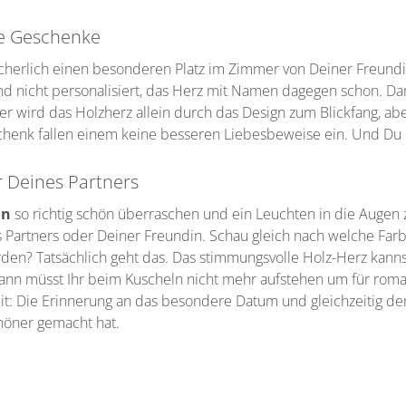
te Geschenke
 sicherlich einen besonderen Platz im Zimmer von Deiner Freu
d nicht personalisiert, das Herz mit Namen dagegen schon. Da
er wird das Holzherz allein durch das Design zum Blickfang, a
henk fallen einem keine besseren Liebesbeweise ein. Und Du ka
r Deines Partners
in
so richtig schön überraschen und ein Leuchten in die Augen
s Partners oder Deiner Freundin. Schau gleich nach welche Far
den? Tatsächlich geht das. Das stimmungsvolle Holz-Herz kannst
Dann müsst Ihr beim Kuscheln nicht mehr aufstehen um für rom
it: Die Erinnerung an das besondere Datum und gleichzeitig de
höner gemacht hat.