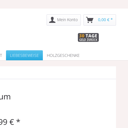
Mein Konto
0,00 € *
T
LIEBESBEWEISE
HOLZGESCHENKE
tum
99 € *