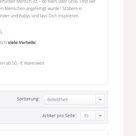
ertvoller Mensch ist – ob Klein oder Groß. Und wie
nen Menschen angefertigt wurde? Stöbere in
inder und Babys und lass Dich inspirieren.
4
Dich
viele Vorteile:
frei ab 50,- € Warenwert
Sortierung:
Artikel pro Seite: