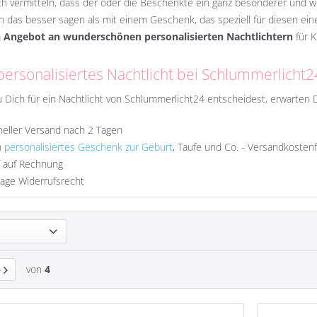
ich vermitteln, dass der oder die Beschenkte ein ganz besonderer und w
 das besser sagen als mit einem Geschenk, das speziell für diesen ei
m
Angebot an wunderschönen personalisierten Nachtlichtern
für K
personalisiertes Nachtlicht bei Schlummerlicht2
Dich für ein Nachtlicht von Schlummerlicht24 entscheidest, erwarten 
eller Versand nach 2 Tagen
n
personalisiertes Geschenk zur Geburt
, Taufe und Co. - Versandkosten
f auf Rechnung
Tage
Widerrufsrecht
von
4