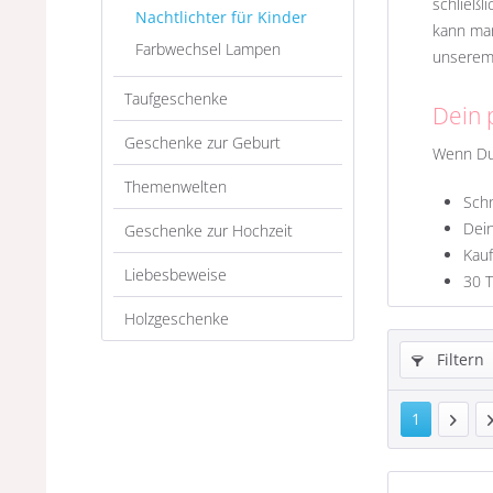
schließl
Nachtlichter für Kinder
kann man
Farbwechsel Lampen
unsere
Taufgeschenke
Dein 
Geschenke zur Geburt
Wenn Du 
Themenwelten
Schn
Dei
Geschenke zur Hochzeit
Kau
Liebesbeweise
30
Holzgeschenke
Filtern
1