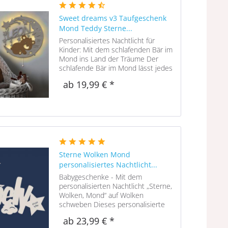
Sweet dreams v3 Taufgeschenk
Mond Teddy Sterne...
Personalisiertes Nachtlicht für
Kinder: Mit dem schlafenden Bär im
Mond ins Land der Träume Der
schlafende Bär im Mond lässt jedes
Baby beim Betrachten dieses
ab 19,99 € *
personalisierten Schlaflichts friedlich
einschlummern. Der Name des
Kindes...
Sterne Wolken Mond
personalisiertes Nachtlicht...
Babygeschenke - Mit dem
personalisierten Nachtlicht „Sterne,
Wolken, Mond“ auf Wolken
schweben Dieses personalisierte
Nachtlicht aus Holz stellt den
ab 23,99 € *
Namen des beschenkten Kindes in