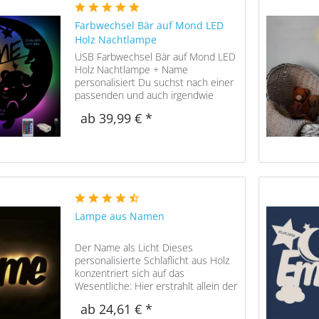
Farbwechsel Bär auf Mond LED
Holz Nachtlampe
USB Farbwechsel Bär auf Mond LED
Holz Nachtlampe + Name
personalisiert Du suchst nach einer
passenden und auch irgendwie
besonderen Bärchen auf Mond
ab 39,99 € *
Wand Nachtlampe ? Dies ist
garantiert kein Artikel, welches
massenhaft auftauchen wird....
Lampe aus Namen
Der Name als Licht Dieses
personalisierte Schlaflicht aus Holz
konzentriert sich auf das
Wesentliche: Hier erstrahlt allein der
Name der beschenkten Person.
ab 24,61 € *
Wenn du dir nicht sicher bist, ob ihr