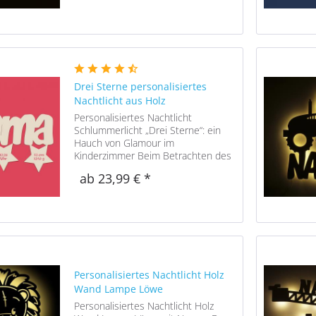
Blumen, Tiere oder andere Motive
gefallen,...
Drei Sterne personalisiertes
Nachtlicht aus Holz
Personalisiertes Nachtlicht
Schlummerlicht „Drei Sterne“: ein
Hauch von Glamour im
Kinderzimmer Beim Betrachten des
personalisierten Nachtlichts „Drei
ab 23,99 € *
Sterne“ fühlt man sich wie am
berühmten „Walk of Fame“ in Los
Angeles. Nur, dass die...
Personalisiertes Nachtlicht Holz
Wand Lampe Löwe
Personalisiertes Nachtlicht Holz