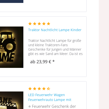
den Mittelpunkt. Um ihn herum sind
Sterne, Wolken und...
Traktor Nachtlicht Lampe Kinder
Traktor Nachtlicht Lampe für große
und kleine Traktoren-Fans
Geschenke für Jungen und Männer
gibt es wie Sand am Meer. Da ist es
oft gar nicht so leicht, das Passende
ab 23,99 € *
zu finden. Womit Du aber garantiert
jedem Traktor-Liebhaber eine...
LED Feuerwehr Wagen
Feuerwehrauto Lampe mit
Namen
⭐ Feuerwehr Geschenk der