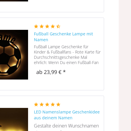
Freude daher umso größer. Und mit
diesem...
Fußball Geschenke Lampe mit
Namen
Fußball Lampe Geschenke für
Kinder & Fußballfans - Rote Karte für
Durchschnittsgeschenke Mal
ehrlich: Wenn Du einen Fußball-Fan
beschenken möchtest - woran
ab 23,99 € *
denkst Du dann zuerst? An einen
Schal in Vereinsfarben, ein Trikot
mit...
LED Namenslampe Geschenkidee
aus deinem Namen
Gestalte deinen Wunschnamen