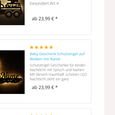
besondert Art ⭐
⭐ Jetzt Bei uns mit Namen
ab 23,99 € *
konfigurieren ⭐
Baby Geschenk Schutzengel auf
Wolken mit Name
Schutzengel Geschenke für Kinder -
Nachtlicht mit Spruch und Namen
Mit diesem traumhaft schönen LED
Nachtlicht zieht ein ganz
besonderer Schutzengel ins
ab 23,99 € *
Kinderzimmer ein. Der filigran
gearbeitete Holz Schutzengel ist für
Kinder ein...