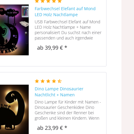
Farbwechsel Elefant auf Mond
LED Holz Nachtlampe
USB Farbwechsel Elefant auf Mond
LED Holz Nachtlampe + Name
personalisiert Du suchst nach einer
passenden und auch irgendwie
besonderen Elefant auf Mond Wand
ab 39,99 € *
Nachtlampe ? Dies ist garantiert
kein Artikel, welches massenhaft
auftauchen...
Dino Lampe Dinosaurier
Nachtlicht + Namen
Dino Lampe für Kinder mit Namen -
Dinosaurier Geschenkidee Dino
Geschenke sind der Renner bei
großen und kleinen Kindern. Wenn
ein echter Dinosaurier ins
ab 23,99 € *
Kinderzimmer einzieht, ist die