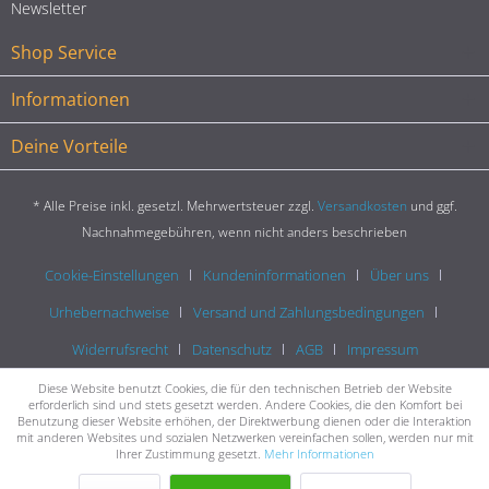
Newsletter
Shop Service
Informationen
Deine Vorteile
* Alle Preise inkl. gesetzl. Mehrwertsteuer zzgl.
Versandkosten
und ggf.
Nachnahmegebühren, wenn nicht anders beschrieben
Cookie-Einstellungen
Kundeninformationen
Über uns
Urhebernachweise
Versand und Zahlungsbedingungen
Widerrufsrecht
Datenschutz
AGB
Impressum
Diese Website benutzt Cookies, die für den technischen Betrieb der Website
erforderlich sind und stets gesetzt werden. Andere Cookies, die den Komfort bei
Benutzung dieser Website erhöhen, der Direktwerbung dienen oder die Interaktion
mit anderen Websites und sozialen Netzwerken vereinfachen sollen, werden nur mit
Ihrer Zustimmung gesetzt.
Mehr Informationen