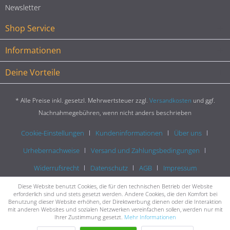
Newsletter
Shop Service
Informationen
Deine Vorteile
* Alle Preise inkl. gesetzl. Mehrwertsteuer zzgl.
Versandkosten
und ggf.
Nachnahmegebühren, wenn nicht anders beschrieben
Cookie-Einstellungen
Kundeninformationen
Über uns
Urhebernachweise
Versand und Zahlungsbedingungen
Widerrufsrecht
Datenschutz
AGB
Impressum
Diese Website benutzt Cookies, die für den technischen Betrieb der Website
erforderlich sind und stets gesetzt werden. Andere Cookies, die den Komfort bei
Benutzung dieser Website erhöhen, der Direktwerbung dienen oder die Interaktion
mit anderen Websites und sozialen Netzwerken vereinfachen sollen, werden nur mit
Ihrer Zustimmung gesetzt.
Mehr Informationen