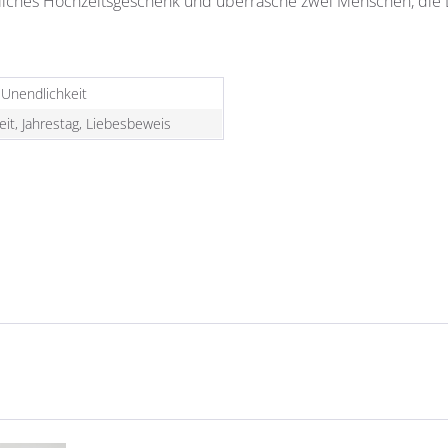
önliches Hochzeitsgeschenk und überrasche zwei Menschen, die
 Unendlichkeit
it, Jahrestag, Liebesbeweis