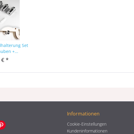
dhalterung Set
auben +...
 € *
Informationen
Cookie-Einstellungen
Kundeninformationen