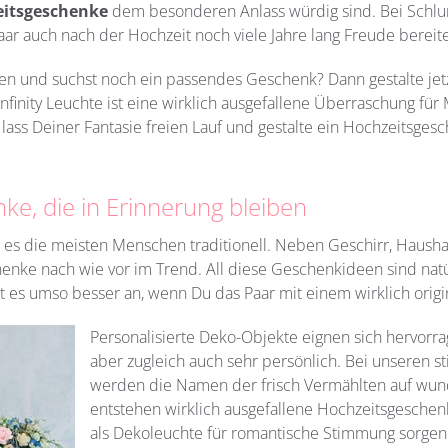
itsgeschenke
dem besonderen Anlass würdig sind. Bei Schlu
r auch nach der Hochzeit noch viele Jahre lang Freude bereit
en und suchst noch ein passendes Geschenk? Dann gestalte j
finity Leuchte ist eine wirklich ausgefallene Überraschung für
 lass Deiner Fantasie freien Lauf und gestalte ein Hochzeitsge
ke, die in Erinnerung bleiben
es die meisten Menschen traditionell. Neben Geschirr, Haushal
e nach wie vor im Trend. All diese Geschenkideen sind natürl
 es umso besser an, wenn Du das Paar mit einem wirklich orig
Personalisierte Deko-Objekte eignen sich hervorr
aber zugleich auch sehr persönlich. Bei unseren st
werden die Namen der frisch Vermählten auf wunde
entstehen wirklich ausgefallene Hochzeitsgesche
als Dekoleuchte für romantische Stimmung sorgen