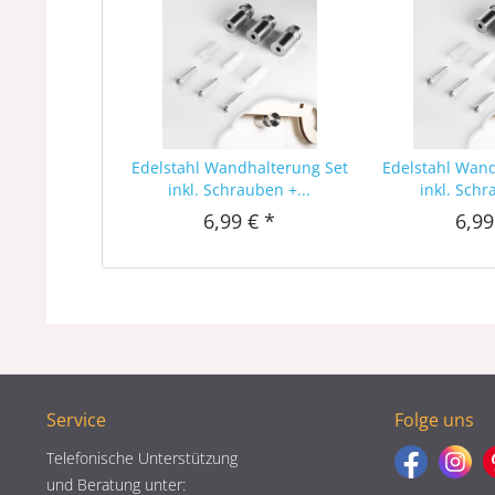
Edelstahl Wandhalterung Set
Edelstahl Wan
inkl. Schrauben +...
inkl. Schr
6,99 € *
6,99
Service
Folge uns
Telefonische Unterstützung
und Beratung unter: