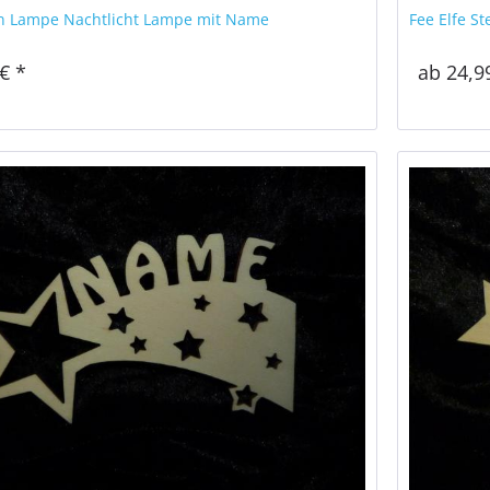
rn Lampe Nachtlicht Lampe mit Name
Fee Elfe S
€ *
ab 24,9