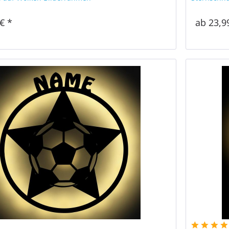
€ *
ab 23,9