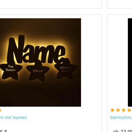
ern mit Namen
Sternschnu
€ *
ab 23,9