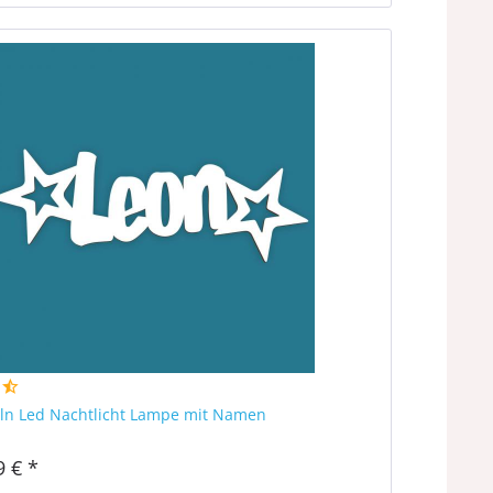
ln Led Nachtlicht Lampe mit Namen
9 € *