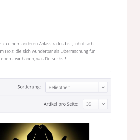
u einem anderen Anlass ratlos bist, lohnt sich
m Holz, die sich wunderbar als Überraschung für
Leben - wir haben, was Du suchst!
Sortierung:
Artikel pro Seite: