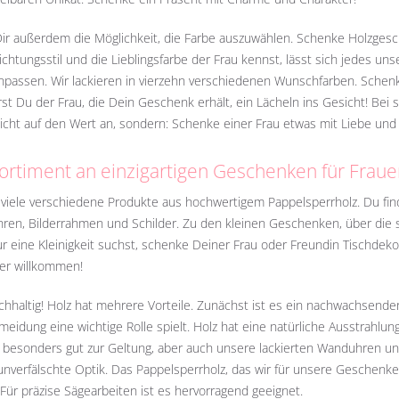
Dir außerdem die Möglichkeit, die Farbe auszuwählen. Schenke Holzgesc
ichtungsstil und die Lieblingsfarbe der Frau kennst, lässt sich jedes u
 anpassen. Wir lackieren in vierzehn verschiedenen Wunschfarben. Schen
st Du der Frau, die Dein Geschenk erhält, ein Lächeln ins Gesicht! Bei
cht auf den Wert an, sondern: Schenke einer Frau etwas mit Liebe und f
ortiment an einzigartigen Geschenken für Frau
n viele verschiedene Produkte aus hochwertigem Pappelsperrholz. Du 
en, Bilderrahmen und Schilder. Zu den kleinen Geschenken, über die si
 eine Kleinigkeit suchst, schenke Deiner Frau oder Freundin Tischdek
er willkommen!
hhaltig! Holz hat mehrere Vorteile. Zunächst ist es ein nachwachsender
meidung eine wichtige Rolle spielt. Holz hat eine natürliche Ausstrahl
besonders gut zur Geltung, aber auch unsere lackierten Wanduhren un
unverfälschte Optik. Das Pappelsperrholz, das wir für unsere Geschenke
 Für präzise Sägearbeiten ist es hervorragend geeignet.