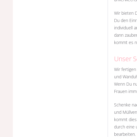
Wir bieten 
Du den Einr
individuell
dann zauber
kommt es ni
Unser S
Wir fertige
und Wanduhr
Wenn Du nur
Frauen imm
Schenke nac
und Müllver
kommt dies 
durch eine 
bearbeiten.