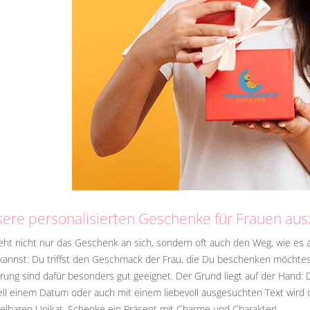
ere personalisierten Geschenke für Frauen aus
ieht nicht nur das Geschenk an sich, sondern oft auch den Weg, wie e
 kannst: Du triffst den Geschmack der Frau, die Du beschenken möchtest
erung sind dafür besonders gut geeignet. Der Grund liegt auf der Hand: 
ll einem Datum oder auch mit einem liebevoll ausgesuchten Text wird 
lbaren Unikat. Schenke ein Präsent mit Charme und Charakter!