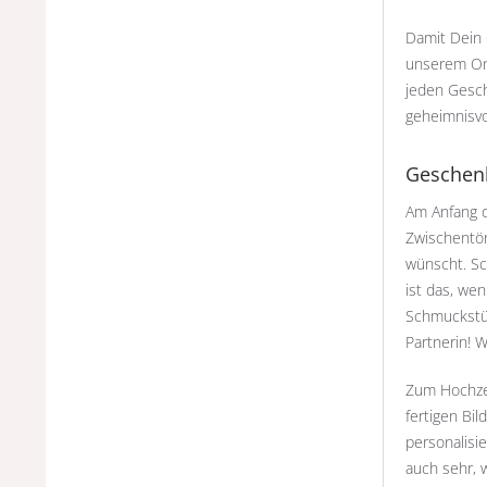
Damit Dein G
unserem Onl
jeden Gesch
geheimnisvo
Geschenk
Am Anfang d
Zwischentön
wünscht. Sc
ist das, we
Schmuckstüc
Partnerin! 
Zum Hochzei
fertigen Bi
personalisi
auch sehr, 