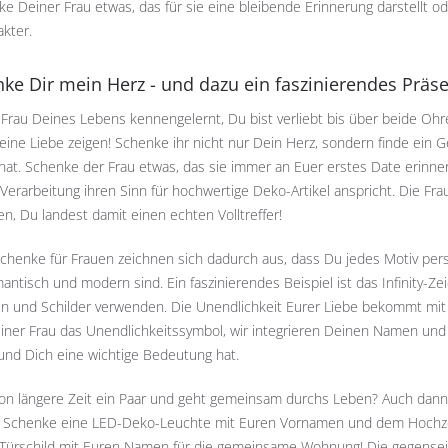
ke Deiner Frau etwas, das für sie eine bleibende Erinnerung darstellt 
kter.
nke Dir mein Herz - und dazu ein faszinierendes Präse
 Frau Deines Lebens kennengelernt, Du bist verliebt bis über beide 
ine Liebe zeigen! Schenke ihr nicht nur Dein Herz, sondern finde ein 
at. Schenke der Frau etwas, das sie immer an Euer erstes Date erinnert
 Verarbeitung ihren Sinn für hochwertige Deko-Artikel anspricht. Die Fr
en, Du landest damit einen echten Volltreffer!
henke für Frauen zeichnen sich dadurch aus, dass Du jedes Motiv person
antisch und modern sind. Ein faszinierendes Beispiel ist das Infinity-Ze
n und Schilder verwenden. Die Unendlichkeit Eurer Liebe bekommt mit d
ner Frau das Unendlichkeitssymbol, wir integrieren Deinen Namen und
und Dich eine wichtige Bedeutung hat.
hon längere Zeit ein Paar und geht gemeinsam durchs Leben? Auch dann
Schenke eine LED-Deko-Leuchte mit Euren Vornamen und dem Hochzeit
 Türschild mit Euren Namen für die gemeinsame Wohnung! Die gegenseitig