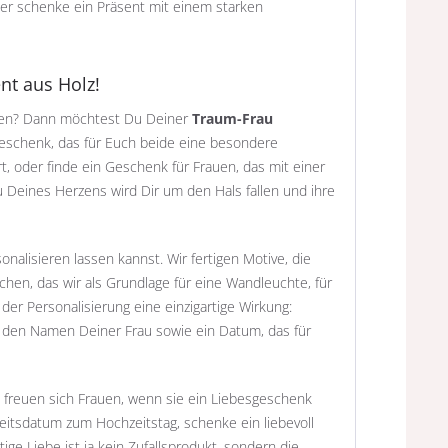
oder schenke ein Präsent mit einem starken
nt aus Holz!
Ohren? Dann möchtest Du Deiner
Traum-Frau
Geschenk, das für Euch beide eine besondere
, oder finde ein Geschenk für Frauen, das mit einer
au Deines Herzens wird Dir um den Hals fallen und ihre
alisieren lassen kannst. Wir fertigen Motive, die
ichen, das wir als Grundlage für eine Wandleuchte, für
er Personalisierung eine einzigartige Wirkung:
 den Namen Deiner Frau sowie ein Datum, das für
 freuen sich Frauen, wenn sie ein Liebesgeschenk
sdatum zum Hochzeitstag, schenke ein liebevoll
e Liebe ist ja kein Zufallsprodukt, sondern die