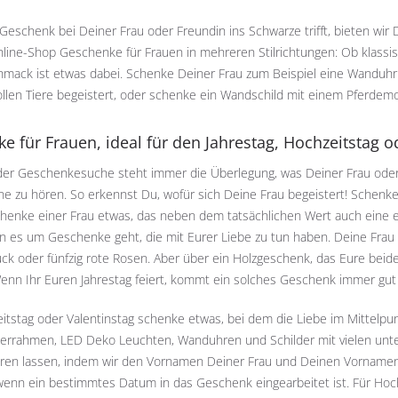
eschenk bei Deiner Frau oder Freundin ins Schwarze trifft, bieten wir Di
ine-Shop Geschenke für Frauen in mehreren Stilrichtungen: Ob klassisch
mack ist etwas dabei. Schenke Deiner Frau zum Beispiel eine Wanduhr m
llen Tiere begeistert, oder schenke ein Wandschild mit einem Pferdemoti
e für Frauen, ideal für den Jahrestag, Hochzeitstag o
er Geschenkesuche steht immer die Überlegung, was Deiner Frau oder Fr
e zu hören. So erkennst Du, wofür sich Deine Frau begeistert! Schenke
henke einer Frau etwas, das neben dem tatsächlichen Wert auch eine 
nn es um Geschenke geht, die mit Eurer Liebe zu tun haben. Deine Frau
k oder fünfzig rote Rosen. Aber über ein Holzgeschenk, das Eure beide
Wenn Ihr Euren Jahrestag feiert, kommt ein solches Geschenk immer gut
tstag oder Valentinstag schenke etwas, bei dem die Liebe im Mittelpun
lderrahmen, LED Deko Leuchten, Wanduhren und Schilder mit vielen unt
eren lassen, indem wir den Vornamen Deiner Frau und Deinen Vornamen 
wenn ein bestimmtes Datum in das Geschenk eingearbeitet ist. Für Hoch