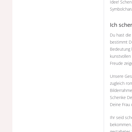
Idee! Schen
Symbolchara
Ich sche
Du hast die
bestimmt De
Bedeutung h
kunstvollen
Freude zeig
Unsere Gesc
zugleich rom
Bilderrahme
Schenke Dei
Deine Frau 
Ihr seid sc
bekommen. 
gestaltetes