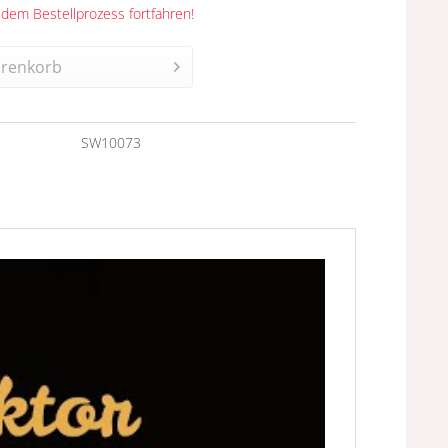
 dem Bestellprozess fortfahren!
renkorb
n
SW10073