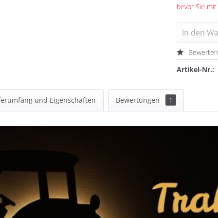
bevor Sie mit
In den
Wa
Bewerte
Artikel-Nr.:
ferumfang und Eigenschaften
Bewertungen
1