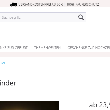
NKE ZUR GEBURT
THEMENWELTEN
GESCHENKE ZUR HOCHZEI
unge
inder
ab 23,