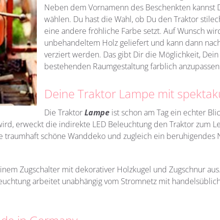
Neben dem Vornamenn des Beschenkten kannst Du 
wählen. Du hast die Wahl, ob Du den Traktor stilec
eine andere fröhliche Farbe setzt. Auf Wunsch wi
unbehandeltem Holz geliefert und kann dann nach
verziert werden. Das gibt Dir die Möglichkeit, Dei
bestehenden Raumgestaltung farblich anzupassen
Deine Traktor Lampe mit spektak
Die Traktor
Lampe
ist schon am Tag ein echter Bl
wird, erweckt die indirekte LED Beleuchtung den Traktor zum 
eine traumhaft schöne Wanddeko und zugleich ein beruhigendes N
einem Zugschalter mit dekorativer Holzkugel und Zugschnur aus
leuchtung arbeitet unabhängig vom Stromnetz mit handelsüblic