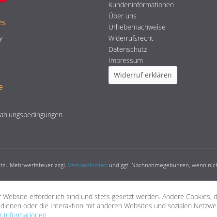
Kundeninformationen
Über uns
es
Urhebernachweise
Widerrufsrecht
Y
Datenschutz
Impressum
Widerruf erklären
e
Zahlungsbedingungen
setzl. Mehrwertsteuer zzgl.
Versandkosten
und ggf. Nachnahmegebühren, wenn nich
 Website erforderlich sind und stets gesetzt werden. Andere Cookies, 
dienen oder die Interaktion mit anderen Websites und sozialen Netzw
 Informationen