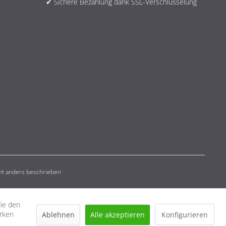
✔ Sichere Bezahlung dank SSL-Verschlüsselung
t anders beschrieben
die den
erken
Ablehnen
Alle akzeptieren
Konfigurieren