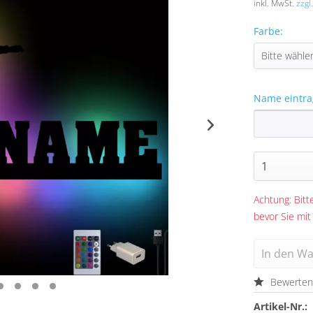
inkl. MwSt.
zzgl
Farbe:
Name eintra
Achtung: Bitte
bevor Sie mit
In den
Wa
Bewerte
Artikel-Nr.: