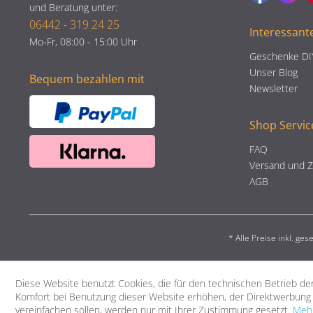
und Beratung unter:
06442 - 319 24 25
Interessant
Mo-Fr, 08:00 - 15:00 Uhr
Geschenke DI
Unser Blog
Bequem bezahlen mit
Newsletter
Shop Servic
FAQ
Versand und 
AGB
* Alle Preise inkl. ge
Diese Website benutzt Cookies, die für den technischen Betrieb der
Komfort bei Benutzung dieser Website erhöhen, der Direktwerbung 
vereinfachen sollen, werden nur mit Ihrer Zustimmung gesetzt.
Mehr