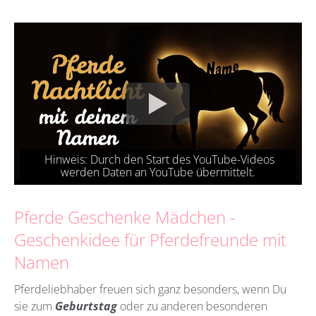
Pferde Geschenke Mädchen -
Geschenkidee für Pferdefreunde mit
Namen
Pferdeliebhaber freuen sich ganz besonders, wenn Du
sie zum
Geburtstag
oder zu anderen besonderen