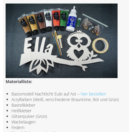
Materialliste:
Basismodell Nachtlicht Eule auf Ast –
hier bestellen
Acrylfarben (Weiß, verschiedene Brauntöne, Rot und Grün)
Bastellkleber
Heißkleber
Glitzerpulver (Grün)
Wackelaugen
Federn