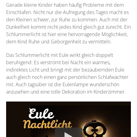
Gerade kleine Kinder haben häufig Probleme mit dem
Einschlafen. Nicht nur die Aufregung des Tages macht es
den Kleinen schwer, zur Ruhe zu kommen. Auch mit der
Dunkelheit kommt nicht jedes Kind gleich gut zurecht. Ein
Schlummerlicht ist hier eine hervorragende Möglichkeit,
dem Kind Ruhe und Geborgenheit zu vermitteln.
Das Schlummerlicht mit Eule wirkt gleich doppelt
beruhigend: Es verströmt bei Nacht ein warmes,
indirektes Licht und bringt mit der bezaubernden Eule
auch gleich noch einen ganz persönlichen Schlafwächter
mit. Auch tagsüber ist die Eulenlampe wunderschön
anzusehen und eine tolle Dekoration im Kinderzimmer.