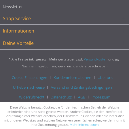
Newsletter
Shop Service
Informationen
Deine Vorteile
* Alle Preise inkl. gesetzl. Mehrwertsteuer zzgl.
Versandkosten
und ggf.
Nachnahmegebühren, wenn nicht anders beschrieben
Cookie-Einstellungen
Kundeninformationen
Über uns
Urhebernachweise
Versand und Zahlungsbedingungen
Widerrufsrecht
Datenschutz
AGB
Impressum
Diese Website benutzt Cookies, die für den technischen Betrieb der Website
erforderlich sind und stets gesetzt werden. Andere Cookies, die den Komfort bei
Benutzung dieser Website erhöhen, der Direktwerbung dienen oder die Interaktion
mit anderen Websites und sozialen Netzwerken vereinfachen sollen, werden nur mit
Ihrer Zustimmung gesetzt.
Mehr Informationen