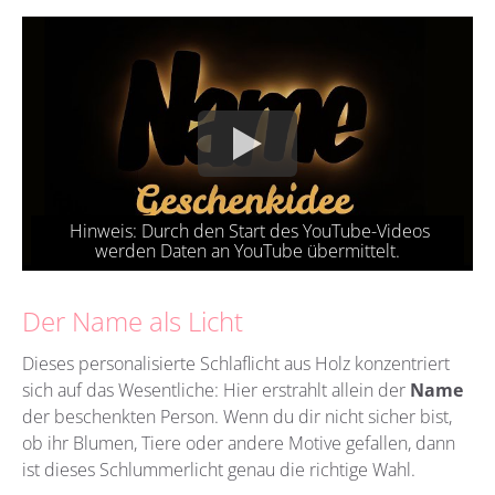
Der Name als Licht
Dieses personalisierte Schlaflicht aus Holz konzentriert
sich auf das Wesentliche: Hier erstrahlt allein der
Name
der beschenkten Person. Wenn du dir nicht sicher bist,
ob ihr Blumen, Tiere oder andere Motive gefallen, dann
ist dieses Schlummerlicht genau die richtige Wahl.