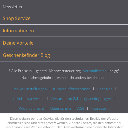
Newsletter
Shop Service
Informationen
Deine Vorteile
Geschenkefinder Blog
* Alle Preise inkl. gesetzl. Mehrwertsteuer zzgl.
Versandkosten
und ggf.
Nachnahmegebühren, wenn nicht anders beschrieben
Cookie-Einstellungen
Kundeninformationen
Über uns
Urhebernachweise
Versand und Zahlungsbedingungen
Widerrufsrecht
Datenschutz
AGB
Impressum
Diese Website benutzt Cookies, die für den technischen Betrieb der Website
erforderlich sind und stets gesetzt werden. Andere Cookies, die den Komfort bei
Benutzung dieser Website erhöhen, der Direktwerbung dienen oder die Interaktion