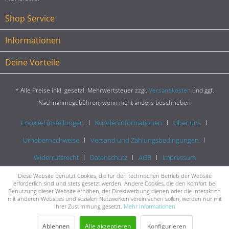
Shop Service
Informationen
Deine Vorteile
* Alle Preise inkl. gesetzl. Mehrwertsteuer zzgl.
Versandkosten
und ggf.
Nachnahmegebühren, wenn nicht anders beschrieben
Cookie-Einstellungen
Kundeninformationen
Über uns
Urhebernachweise
Versand und Zahlungsbedingungen
Widerrufsrecht
Datenschutz
AGB
Impressum
Diese Website benutzt Cookies, die für den technischen Betrieb der Website
erforderlich sind und stets gesetzt werden. Andere Cookies, die den Komfort bei
Benutzung dieser Website erhöhen, der Direktwerbung dienen oder die Interaktion
mit anderen Websites und sozialen Netzwerken vereinfachen sollen, werden nur mit
Ihrer Zustimmung gesetzt.
Mehr Informationen
Ablehnen
Alle akzeptieren
Konfigurieren