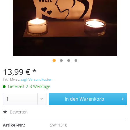
13,99 € *
inkl. MwSt.
zzgl. Versandkosten
Lieferzeit 2-3 Werktage
In den
Warenkorb
Bewerten
Artikel-Nr.:
SW11318