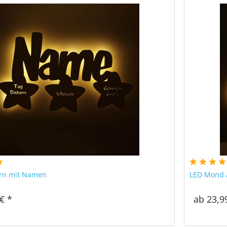
ern mit Namen
LED Mond a
€ *
ab 23,9