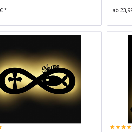
€ *
ab 23,9