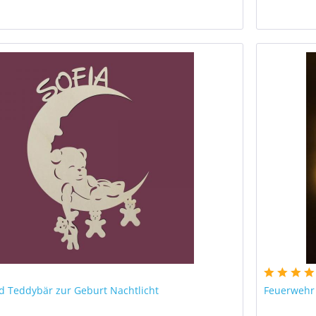
d Teddybär zur Geburt Nachtlicht
Feuerwehr