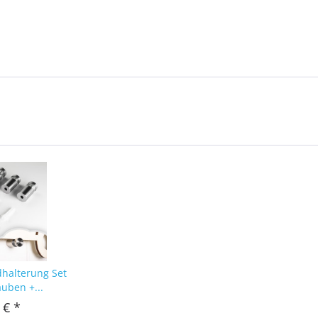
dhalterung Set
auben +...
 € *