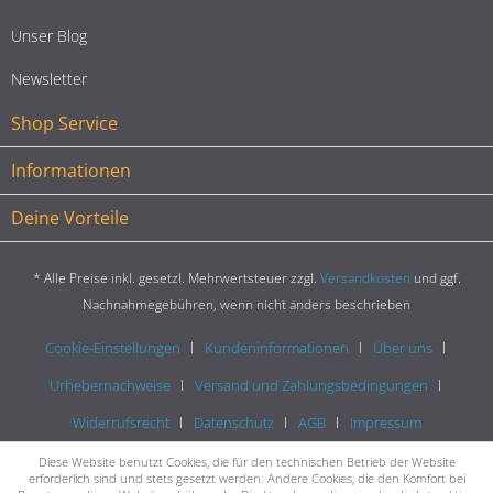
Unser Blog
Newsletter
Shop Service
Informationen
Deine Vorteile
* Alle Preise inkl. gesetzl. Mehrwertsteuer zzgl.
Versandkosten
und ggf.
Nachnahmegebühren, wenn nicht anders beschrieben
Cookie-Einstellungen
Kundeninformationen
Über uns
Urhebernachweise
Versand und Zahlungsbedingungen
Widerrufsrecht
Datenschutz
AGB
Impressum
Diese Website benutzt Cookies, die für den technischen Betrieb der Website
erforderlich sind und stets gesetzt werden. Andere Cookies, die den Komfort bei