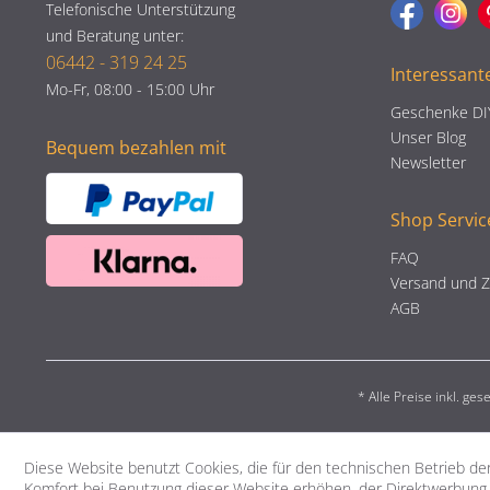
Telefonische Unterstützung
und Beratung unter:
06442 - 319 24 25
Interessant
Mo-Fr, 08:00 - 15:00 Uhr
Geschenke DI
Unser Blog
Bequem bezahlen mit
Newsletter
Shop Servic
FAQ
Versand und 
AGB
* Alle Preise inkl. ge
Diese Website benutzt Cookies, die für den technischen Betrieb der
Komfort bei Benutzung dieser Website erhöhen, der Direktwerbung 