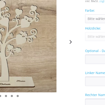
inkl. MwSt.
zzgl
Farbe:
Holzdicke:
Optional - D
Linker Name
Rechter Nam