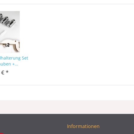
dhalterung Set
auben +...
 € *
Informationen