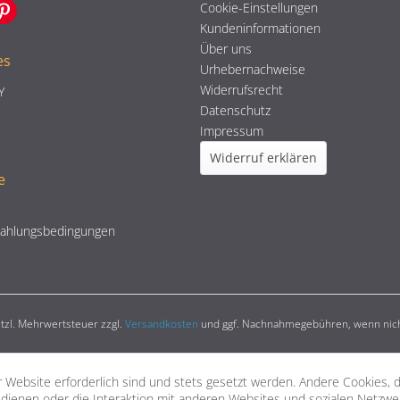
Cookie-Einstellungen
Kundeninformationen
Über uns
es
Urhebernachweise
Widerrufsrecht
Y
Datenschutz
Impressum
Widerruf erklären
e
Zahlungsbedingungen
setzl. Mehrwertsteuer zzgl.
Versandkosten
und ggf. Nachnahmegebühren, wenn nich
 Website erforderlich sind und stets gesetzt werden. Andere Cookies, 
dienen oder die Interaktion mit anderen Websites und sozialen Netzw