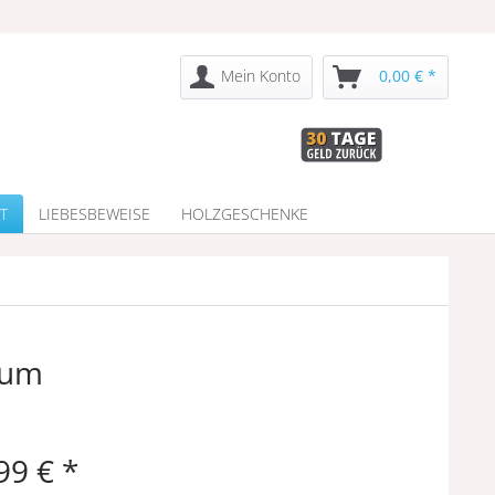
Mein Konto
0,00 € *
T
LIEBESBEWEISE
HOLZGESCHENKE
tum
99 € *