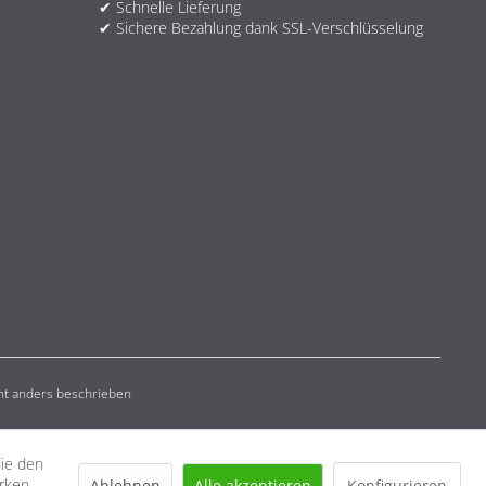
✔ Schnelle Lieferung
✔ Sichere Bezahlung dank SSL-Verschlüsselung
t anders beschrieben
die den
erken
Ablehnen
Alle akzeptieren
Konfigurieren