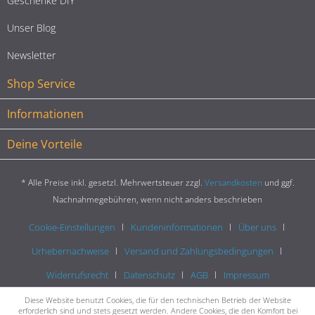
Geschenke DIY
Unser Blog
Newsletter
Shop Service
Informationen
Deine Vorteile
* Alle Preise inkl. gesetzl. Mehrwertsteuer zzgl.
Versandkosten
und ggf.
Nachnahmegebühren, wenn nicht anders beschrieben
Cookie-Einstellungen
Kundeninformationen
Über uns
Urhebernachweise
Versand und Zahlungsbedingungen
Widerrufsrecht
Datenschutz
AGB
Impressum
Diese Website benutzt Cookies, die für den technischen Betrieb der Website
erforderlich sind und stets gesetzt werden. Andere Cookies, die den Komfort bei