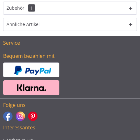
Zubehör
1
Ähnliche Artikel
Service
Bequem bezahlen mit
Folge uns
Interessantes