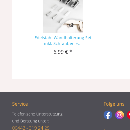
Edelstahl Wandhalterung Set
inkl. Schrauben +...
6,99 € *
Service
Folge uns
Telefonische Unterstützung
und Beratung unter:
06442 - 319 24 25