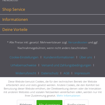
Shop Service
Informationen
Deine Vorteile
* Alle Preise inkl. gesetzl. Mehrwertsteuer zzgl.
Versandkosten
und ggf.
Nachnahmegebühren, wenn nicht anders beschrieben
Cookie-Einstellungen
Kundeninformationen
Über uns
Urhebernachweise
Versand und Zahlungsbedingungen
Widerrufsrecht
Datenschutz
AGB
Impressum
Diese Website benutzt Cookies, die für den technischen Betrieb der Website
erforderlich sind und stets gesetzt werden. Andere Cookies, die den Komfort bei
Benutzung dieser Website erhöhen, der Direktwerbung dienen oder die Interaktion
mit anderen Websites und sozialen Netzwerken vereinfachen sollen, werden nur mit
Ihrer Zustimmung gesetzt.
Mehr Informationen
Ablehnen
Alle akzeptieren
Konfigurieren