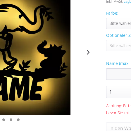
inkl. MwSt.
zzgl
Farbe:
Optionaler Z
Name (max. 
Achtung: Bitte
bevor Sie mit
In den
Wa