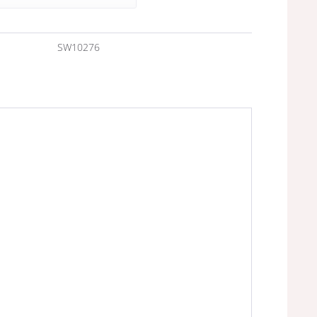
n
SW10276