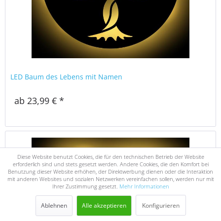
LED Baum des Lebens mit Namen
ab 23,99 € *
Diese Website benutzt Cookies, die für den technischen Betrieb der Website
erforderlich sind und stets gesetzt werden. Andere Cookies, die den Komfort bei
Benutzung dieser Website erhöhen, der Direktwerbung dienen oder die Interaktion
mit anderen Websites und sozialen Netzwerken vereinfachen sollen, werden nur mit
Ihrer Zustimmung gesetzt.
Mehr Informationen
Ablehnen
Alle akzeptieren
Konfigurieren