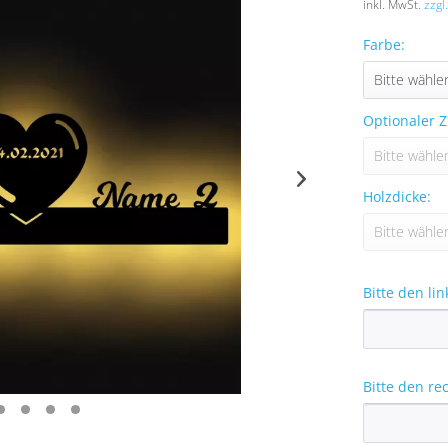
inkl. MwSt.
zzgl
Farbe:
Optionaler Z
Holzdicke:
Bitte den li
Bitte den re