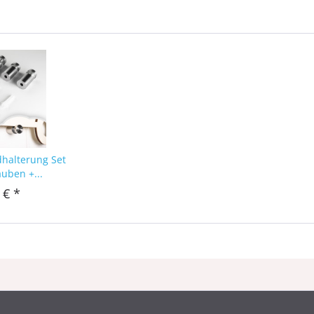
dhalterung Set
auben +...
 € *