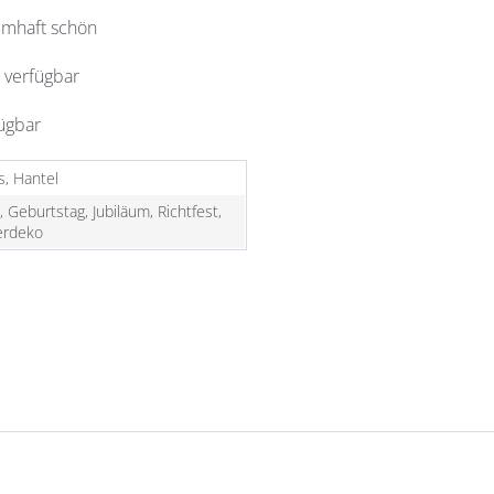
umhaft schön
 verfügbar
fügbar
s, Hantel
, Geburtstag, Jubiläum, Richtfest,
rdeko