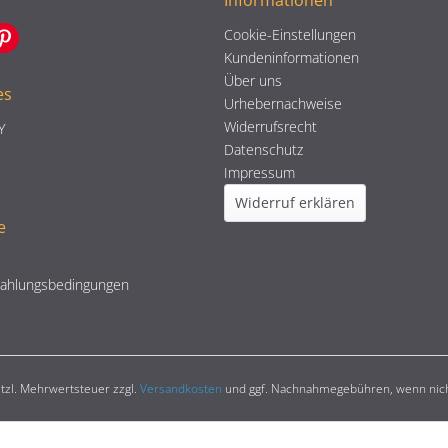
Informationen
Cookie-Einstellungen
Kundeninformationen
Über uns
es
Urhebernachweise
Widerrufsrecht
Y
Datenschutz
Impressum
Widerruf erklären
e
Zahlungsbedingungen
setzl. Mehrwertsteuer zzgl.
Versandkosten
und ggf. Nachnahmegebühren, wenn nich