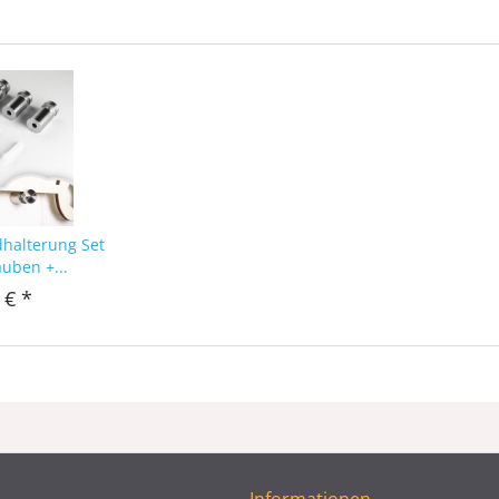
dhalterung Set
auben +...
 € *