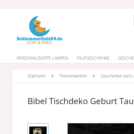
PERSONALISIERTE LAMPEN
TAUFGESCHENKE
GESCHE
Startseite
Themenwelten
Geschenke nach 
Bibel Tischdeko Geburt T