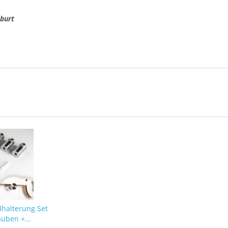
burt
dhalterung Set
auben +...