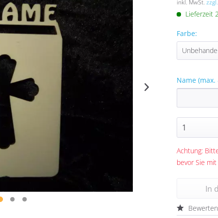
inkl. MwSt.
zzgl
Lieferzeit
Farbe:
Name (max. 
Achtung: Bitte
bevor Sie mit
In 
Bewerte