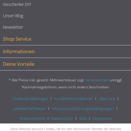
Geschenke DIY
Unser Blog
Newsletter
Shop Service
Informationen
Deine Vorteile
* Alle Preise inkl. gesetzl. Mehrwertsteuer zzgl.
Versandkosten
und ggf.
Nachnahmegebühren, wenn nicht anders beschrieben
Cookie-Einstellungen
Kundeninformationen
Über uns
Urhebernachweise
Versand und Zahlungsbedingungen
Widerrufsrecht
Datenschutz
AGB
Impressum
Diese Website benutzt Cookies, die für den technischen Betrieb der Website