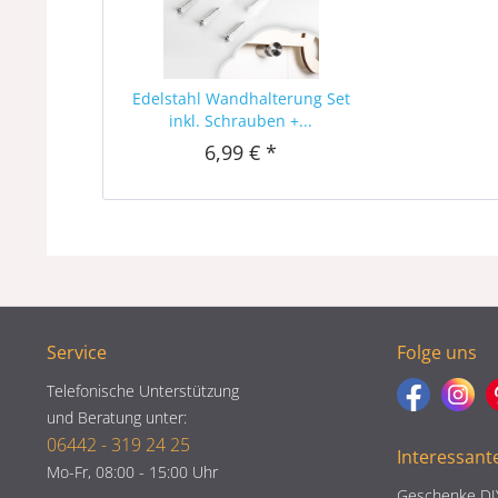
Edelstahl Wandhalterung Set
inkl. Schrauben +...
6,99 € *
Service
Folge uns
Telefonische Unterstützung
und Beratung unter:
06442 - 319 24 25
Interessant
Mo-Fr, 08:00 - 15:00 Uhr
Geschenke DI