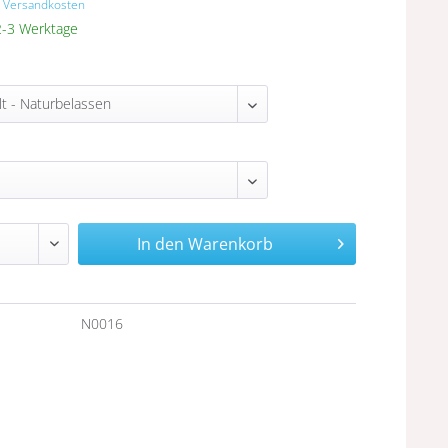
. Versandkosten
 2-3 Werktage
In den
Warenkorb
n
N0016