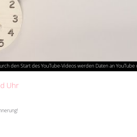
nd Uhr
innerung!