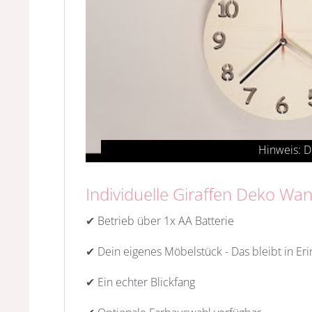
Individuelle Giraffen Deko Wa
✔ Betrieb über 1x AA Batterie
✔ Dein eigenes Möbelstück - Das bleibt in Er
✔ Ein echter Blickfang