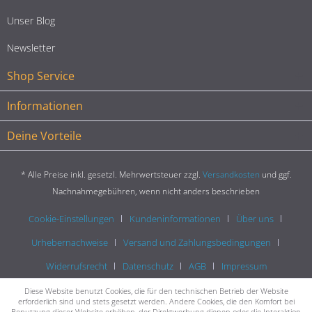
Unser Blog
Newsletter
Shop Service
Informationen
Deine Vorteile
* Alle Preise inkl. gesetzl. Mehrwertsteuer zzgl.
Versandkosten
und ggf.
Nachnahmegebühren, wenn nicht anders beschrieben
Cookie-Einstellungen
Kundeninformationen
Über uns
Urhebernachweise
Versand und Zahlungsbedingungen
Widerrufsrecht
Datenschutz
AGB
Impressum
Diese Website benutzt Cookies, die für den technischen Betrieb der Website
erforderlich sind und stets gesetzt werden. Andere Cookies, die den Komfort bei
Benutzung dieser Website erhöhen, der Direktwerbung dienen oder die Interaktion