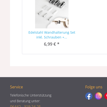
Edelstahl Wandhalterung Set
inkl. Schrauben +...
6,99 € *
Service
Folge uns
Telefonische Unterstützung
und Beratung unter:
06442 - 319 24 25