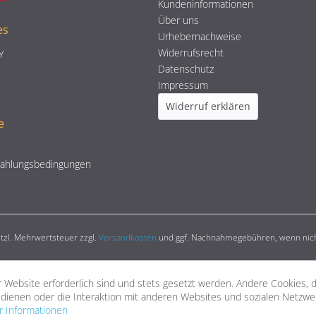
Kundeninformationen
Über uns
es
Urhebernachweise
Widerrufsrecht
Y
Datenschutz
Impressum
Widerruf erklären
e
Zahlungsbedingungen
setzl. Mehrwertsteuer zzgl.
Versandkosten
und ggf. Nachnahmegebühren, wenn nich
 Website erforderlich sind und stets gesetzt werden. Andere Cookies, 
dienen oder die Interaktion mit anderen Websites und sozialen Netzw
 Informationen