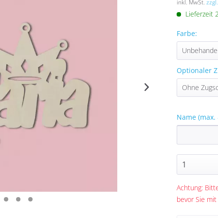
inkl. MwSt.
zzgl
Lieferzeit
Farbe:
Optionaler Z
Name (max. 
Achtung: Bitte
bevor Sie mit