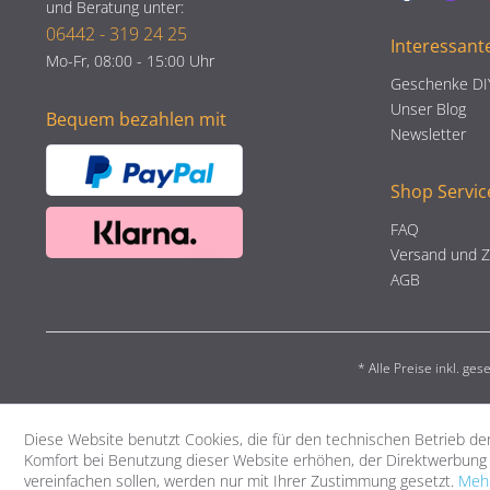
und Beratung unter:
06442 - 319 24 25
Interessant
Mo-Fr, 08:00 - 15:00 Uhr
Geschenke DI
Unser Blog
Bequem bezahlen mit
Newsletter
Shop Servic
FAQ
Versand und 
AGB
* Alle Preise inkl. ge
Diese Website benutzt Cookies, die für den technischen Betrieb der
Komfort bei Benutzung dieser Website erhöhen, der Direktwerbung 
vereinfachen sollen, werden nur mit Ihrer Zustimmung gesetzt.
Mehr