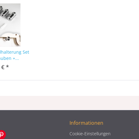
dhalterung Set
auben +...
 € *
Informationen
Cookie-Einstellungen