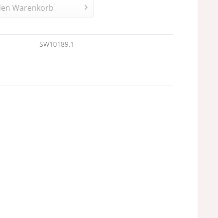
den
Warenkorb
n
SW10189.1