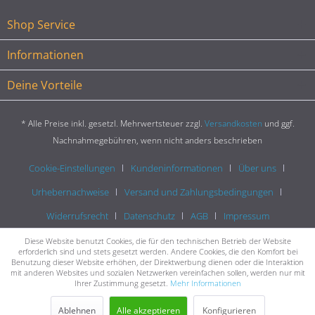
Shop Service
Informationen
Deine Vorteile
* Alle Preise inkl. gesetzl. Mehrwertsteuer zzgl.
Versandkosten
und ggf.
Nachnahmegebühren, wenn nicht anders beschrieben
Cookie-Einstellungen
Kundeninformationen
Über uns
Urhebernachweise
Versand und Zahlungsbedingungen
Widerrufsrecht
Datenschutz
AGB
Impressum
Diese Website benutzt Cookies, die für den technischen Betrieb der Website
erforderlich sind und stets gesetzt werden. Andere Cookies, die den Komfort bei
Benutzung dieser Website erhöhen, der Direktwerbung dienen oder die Interaktion
mit anderen Websites und sozialen Netzwerken vereinfachen sollen, werden nur mit
Ihrer Zustimmung gesetzt.
Mehr Informationen
Ablehnen
Alle akzeptieren
Konfigurieren