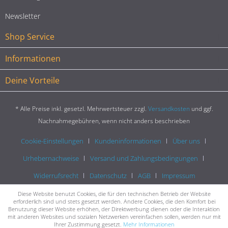
Newsletter
Shop Service
Informationen
Deine Vorteile
* Alle Preise inkl. gesetzl. Mehrwertsteuer zzgl.
Versandkosten
und ggf.
Nachnahmegebühren, wenn nicht anders beschrieben
Cookie-Einstellungen
Kundeninformationen
Über uns
Urhebernachweise
Versand und Zahlungsbedingungen
Widerrufsrecht
Datenschutz
AGB
Impressum
Diese Website benutzt Cookies, die für den technischen Betrieb der Website
erforderlich sind und stets gesetzt werden. Andere Cookies, die den Komfort bei
Benutzung dieser Website erhöhen, der Direktwerbung dienen oder die Interaktion
mit anderen Websites und sozialen Netzwerken vereinfachen sollen, werden nur mit
Ihrer Zustimmung gesetzt.
Mehr Informationen