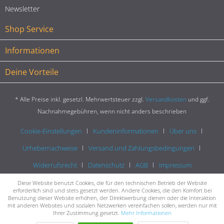
Newsletter
Shop Service
Informationen
Deine Vorteile
* Alle Preise inkl. gesetzl. Mehrwertsteuer zzgl.
Versandkosten
und ggf.
Nachnahmegebühren, wenn nicht anders beschrieben
Cookie-Einstellungen
Kundeninformationen
Über uns
Urhebernachweise
Versand und Zahlungsbedingungen
Widerrufsrecht
Datenschutz
AGB
Impressum
Diese Website benutzt Cookies, die für den technischen Betrieb der Website
erforderlich sind und stets gesetzt werden. Andere Cookies, die den Komfort bei
Benutzung dieser Website erhöhen, der Direktwerbung dienen oder die Interaktion
mit anderen Websites und sozialen Netzwerken vereinfachen sollen, werden nur mit
Ihrer Zustimmung gesetzt.
Mehr Informationen