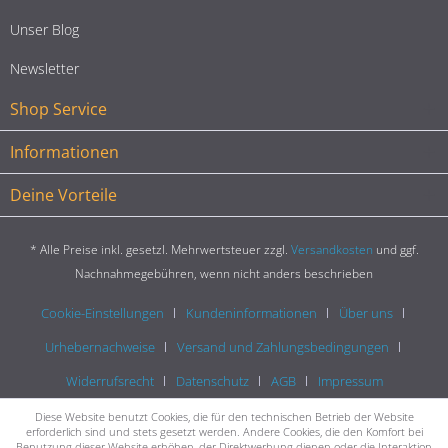
Unser Blog
Newsletter
Shop Service
Informationen
Deine Vorteile
* Alle Preise inkl. gesetzl. Mehrwertsteuer zzgl.
Versandkosten
und ggf.
Nachnahmegebühren, wenn nicht anders beschrieben
Cookie-Einstellungen
Kundeninformationen
Über uns
Urhebernachweise
Versand und Zahlungsbedingungen
Widerrufsrecht
Datenschutz
AGB
Impressum
Diese Website benutzt Cookies, die für den technischen Betrieb der Website
erforderlich sind und stets gesetzt werden. Andere Cookies, die den Komfort bei
Benutzung dieser Website erhöhen, der Direktwerbung dienen oder die Interaktion