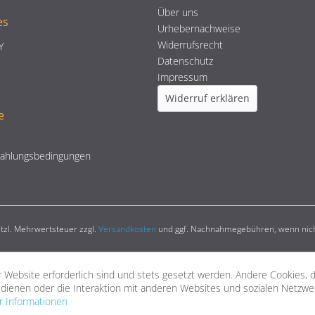
Über uns
es
Urhebernachweise
Widerrufsrecht
Y
Datenschutz
Impressum
Widerruf erklären
e
Zahlungsbedingungen
setzl. Mehrwertsteuer zzgl.
Versandkosten
und ggf. Nachnahmegebühren, wenn nich
 Website erforderlich sind und stets gesetzt werden. Andere Cookies, 
dienen oder die Interaktion mit anderen Websites und sozialen Netzw
 Informationen