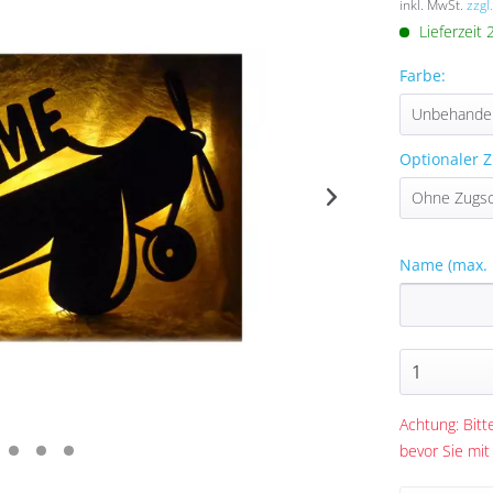
inkl. MwSt.
zzgl
Lieferzeit
Farbe:
Optionaler Z
Name (max. 
Achtung: Bitte
bevor Sie mit