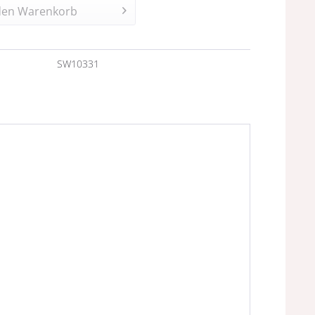
den
Warenkorb
n
SW10331