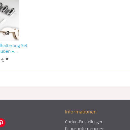
dhalterung Set
auben +...
 € *
Informationen
Cookie-Einstellungen
Kundeninformationen