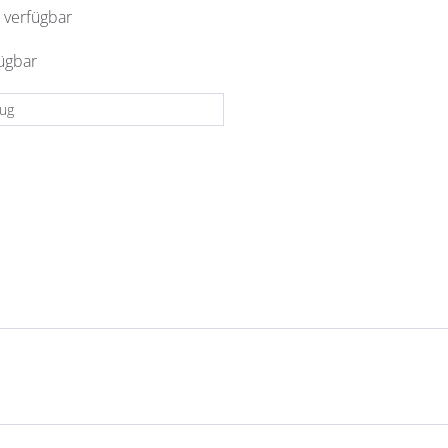
 verfügbar
fügbar
eug