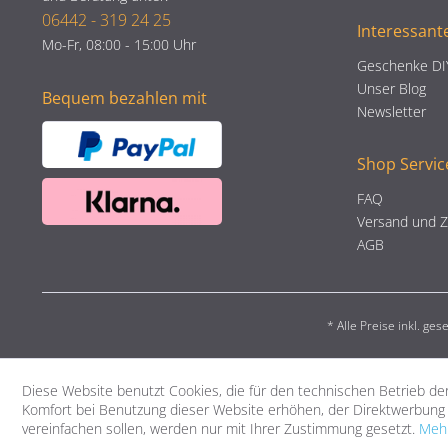
06442 - 319 24 25
Interessant
Mo-Fr, 08:00 - 15:00 Uhr
Geschenke DI
Unser Blog
Bequem bezahlen mit
Newsletter
Shop Servic
FAQ
Versand und 
AGB
* Alle Preise inkl. ge
Diese Website benutzt Cookies, die für den technischen Betrieb der
Komfort bei Benutzung dieser Website erhöhen, der Direktwerbung 
vereinfachen sollen, werden nur mit Ihrer Zustimmung gesetzt.
Mehr