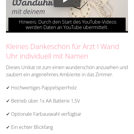
Kleines Dankeschön für Arzt I Wand
Uhr individuell mit Namen
Dieses Unikat ist zum einen wunderschön anzusehen und
zaubert ein angenehmes Ambiente in das Zimmer.
✔ Hochwertiges Pappelsperrholz
✔ Betrieb über 1x AA Batterie 1,5V
✔ Optionale Farbauswahl verfügbar
✔ Ein echter Blickfang