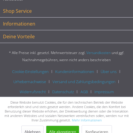
Shop Service
Informationen
Deine Vorteile
* Alle Preise inkl. gesetzl. Mehrwertsteuer zzgl.
Versandkosten
und ggf.
Nachnahmegebühren, wenn nicht anders beschrieben
Cookie-Einstellungen
Kundeninformationen
Über uns
Urhebernachweise
Versand und Zahlungsbedingungen
Widerrufsrecht
Datenschutz
AGB
Impressum
Diese Website benutzt Cookies, die für den technischen Betrieb der Website
erforderlich sind und stets gesetzt werden. Andere Cookies, die den Komfort bei
Benutzung dieser Website erhöhen, der Direktwerbung dienen oder die Interaktion
mit anderen Websites und sozialen Netzwerken vereinfachen sollen, werden nur mit
Ihrer Zustimmung gesetzt.
Mehr Informationen
Ablehnen
Alle akzeptieren
Konfigurieren