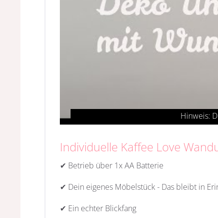
Individuelle Kaffee Love Wan
✔ Betrieb über 1x AA Batterie
✔ Dein eigenes Möbelstück - Das bleibt in Er
✔ Ein echter Blickfang