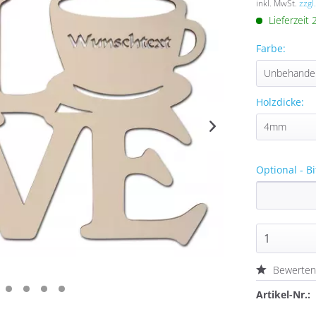
inkl. MwSt.
zzgl
Lieferzeit
Farbe:
Holzdicke:
Optional - B
Bewerte
Artikel-Nr.: