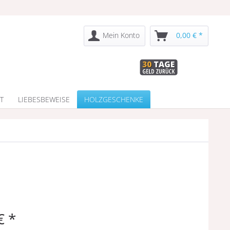
Mein Konto
0,00 € *
T
LIEBESBEWEISE
HOLZGESCHENKE
€ *