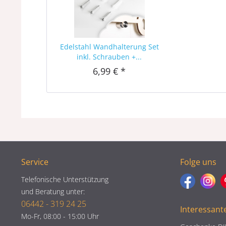
Edelstahl Wandhalterung Set
inkl. Schrauben +...
6,99 € *
Service
Folge uns
Telefonische Unterstützung
und Beratung unter:
06442 - 319 24 25
Interessant
Mo-Fr, 08:00 - 15:00 Uhr