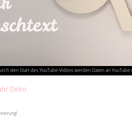
duhr Deko
innerung!