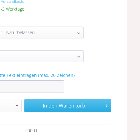
. Versandkosten
 2-3 Werktage
itte Text eintragen (max. 20 Zeichen)
In den
Warenkorb
n
F0001