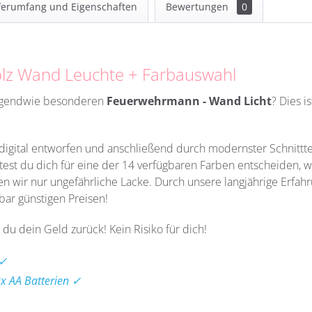
ferumfang und Eigenschaften
Bewertungen
0
lz Wand Leuchte + Farbauswahl
irgendwie besonderen
Feuerwehrmann - Wand Licht
?
Dies i
h digital entworfen und anschließend durch modernster Schnittt
ltest du dich für eine der 14 verfügbaren Farben entscheiden, 
en wir nur
ungefährliche Lacke. Durch unsere langjährige Erfahru
bar günstigen Preisen!
 du dein Geld zurück! Kein Risiko für dich!
 ✓
2x AA Batterien ✓