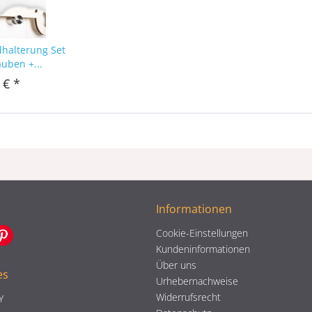
dhalterung Set
auben +...
 € *
Informationen
Cookie-Einstellungen
Kundeninformationen
Über uns
es
Urhebernachweise
Widerrufsrecht
Y