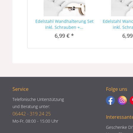
Edelstahl Wandhalterung Set
Edelstahl Wan
inkl. Schrauben +...
inkl. Schr
6,99 € *
6,99
Service
Folge uns
Telefonische Unterstützung
und Beratung unter:
06442 - 319 24 25
Interessant
Mo-Fr, 08:00 - 15:00 Uhr
Geschenke DI