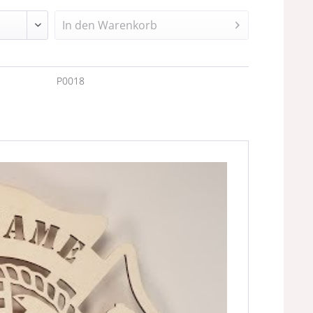
In den
Warenkorb
n
P0018