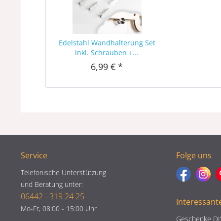
Edelstahl Wandhalterung Set
inkl. Schrauben +...
6,99 € *
Service
Folge uns
Telefonische Unterstützung
und Beratung unter:
06442 - 319 24 25
Interessant
Mo-Fr, 08:00 - 15:00 Uhr
Geschenke DI