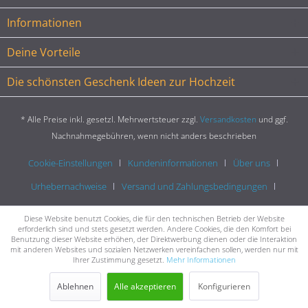
Informationen
Deine Vorteile
Die schönsten Geschenk Ideen zur Hochzeit
* Alle Preise inkl. gesetzl. Mehrwertsteuer zzgl.
Versandkosten
und ggf.
Nachnahmegebühren, wenn nicht anders beschrieben
Cookie-Einstellungen
Kundeninformationen
Über uns
Urhebernachweise
Versand und Zahlungsbedingungen
Widerrufsrecht
Datenschutz
AGB
Impressum
Diese Website benutzt Cookies, die für den technischen Betrieb der Website
erforderlich sind und stets gesetzt werden. Andere Cookies, die den Komfort bei
Benutzung dieser Website erhöhen, der Direktwerbung dienen oder die Interaktion
mit anderen Websites und sozialen Netzwerken vereinfachen sollen, werden nur mit
Ihrer Zustimmung gesetzt.
Mehr Informationen
Ablehnen
Alle akzeptieren
Konfigurieren