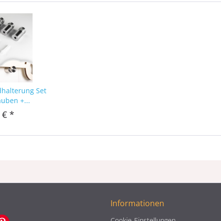
dhalterung Set
auben +...
 € *
Informationen
Cookie-Einstellungen