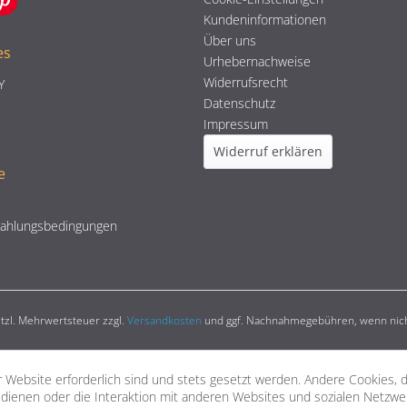
Kundeninformationen
Über uns
es
Urhebernachweise
Widerrufsrecht
Y
Datenschutz
Impressum
Widerruf erklären
e
Zahlungsbedingungen
setzl. Mehrwertsteuer zzgl.
Versandkosten
und ggf. Nachnahmegebühren, wenn nich
 Website erforderlich sind und stets gesetzt werden. Andere Cookies, 
dienen oder die Interaktion mit anderen Websites und sozialen Netzw