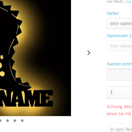
inkl. MwSt.
zzgl
Farbe:
Optionaler Z
Namen eintr
Achtung: Bitte
bevor Sie mit
In den
Wa