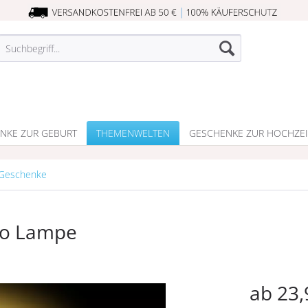
NKE ZUR GEBURT
THEMENWELTEN
GESCHENKE ZUR HOCHZEI
 Geschenke
ko Lampe
ab 23,