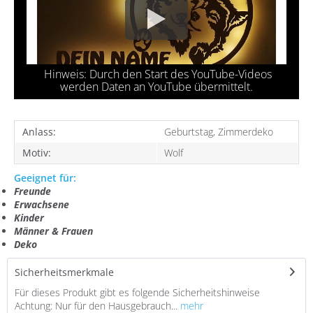
Anlass:
Geburtstag, Zimmerdeko
Motiv:
Wolf
Geeignet für:
Freunde
Erwachsene
Kinder
Männer & Frauen
Deko
Sicherheitsmerkmale
Für dieses Produkt gibt es folgende Sicherheitshinweise
Achtung: Nur für den Hausgebrauch...
mehr